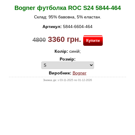
30%
Bogner футболка ROC S24 5844-464
BIKKEMBERGS
Склад: 95% бавовна, 5% еластан.
LA MARTINA
Артикул:
5844-6604-464
NAVIGARE
3360
грн.
4800
Купити
ПОДАРУНКОВІ СЕРТИФІКАТИ
Колір:
синій;
Розмір:
Виробник:
Bogner
Знижка діє з 03-11-2025 по 01-12-2026