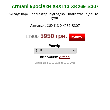
50%
Armani кросівки X8X113-XK269-S307
BIKKEMBERGS
Склад: верх - поліестер, підкладка - поліестер, підошва -
LA MARTINA
гума.
Артикул:
X8X113-XK269-S307
NAVIGARE
5950
грн.
11900
Купити
ПОДАРУНКОВІ СЕРТИФІКАТИ
Розмір:
Виробник:
Armani
Знижка діє з 10-03-2025 по 01-12-2026