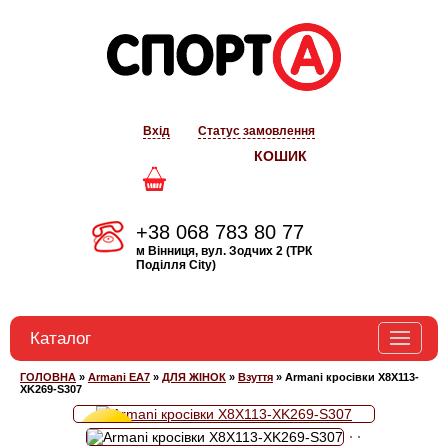
Вхід
Статус замовлення
КОШИК
+38 068 783 80 77
м Вінниця, вул. Зодчих 2 (ТРК
Поділля City)
Каталог
ГОЛОВНА
»
Armani EA7
»
ДЛЯ ЖІНОК
»
Взуття
»
Armani кросівки X8X113-
BOGNER
XK269-S307
ARMANI EA7
Знижка