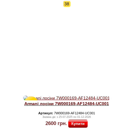
38
Знижка
Armani лосіни 7W000169-AF12484-UC001
50%
Артикул:
7W000169-AF12484-UC001
Знижка діє з 25-07-2025 по 01-12-2026
2600
грн.
Купити