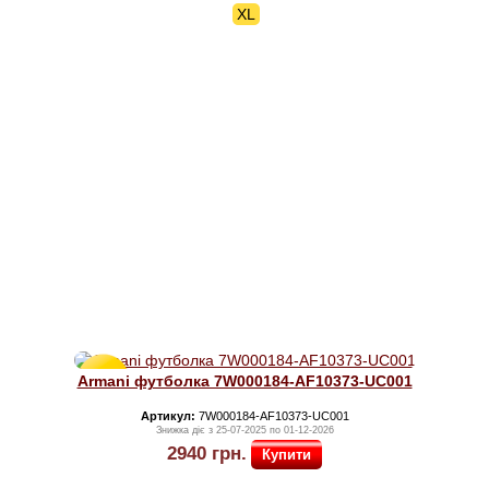
XL
Знижка
Armani футболка 7W000184-AF10373-UC001
30%
Артикул:
7W000184-AF10373-UC001
Знижка діє з 25-07-2025 по 01-12-2026
2940
грн.
Купити