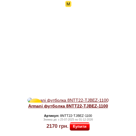
M
Знижка
Armani футболка 8NTT22-TJBEZ-1100
30%
Артикул:
8NTT22-TJBEZ-1100
Знижка діє з 25-07-2025 по 01-12-2026
2170
грн.
Купити