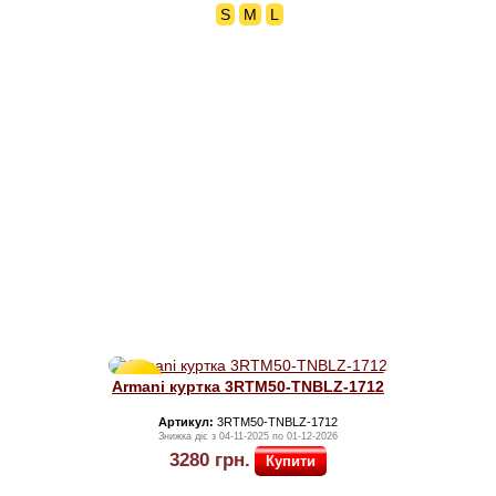
S
M
L
Знижка
Armani куртка 3RTM50-TNBLZ-1712
60%
Артикул:
3RTM50-TNBLZ-1712
Знижка діє з 04-11-2025 по 01-12-2026
3280
грн.
Купити