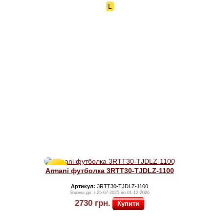
L
Знижка
Armani футболка 3RTT30-TJDLZ-1100
30%
Артикул:
3RTT30-TJDLZ-1100
Знижка діє з 25-07-2025 по 01-12-2026
2730
грн.
Купити