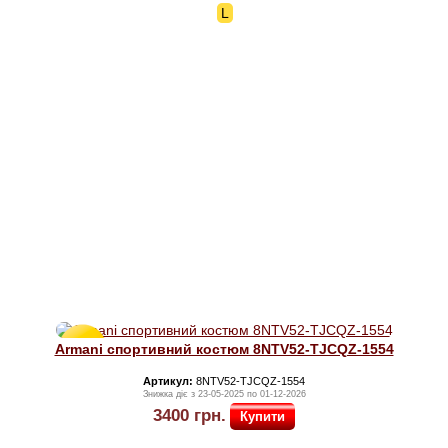
L
Знижка
Armani спортивний костюм 8NTV52-TJCQZ-1554
60%
Артикул:
8NTV52-TJCQZ-1554
Знижка діє з 23-05-2025 по 01-12-2026
3400
грн.
Купити