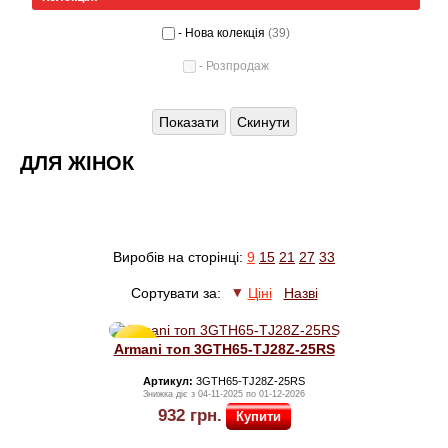
BIKKEMBERGS
- Нова колекція
(39)
- Розпродаж
LA MARTINA
NAVIGARE
Cкинути
ДЛЯ ЖІНОК
ПОДАРУНКОВІ СЕРТИФІКАТИ
Виробів на сторінці:
9
15
21
27
33
Сортувати за:
Ціні
Назві
Знижка
Armani топ 3GTH65-TJ28Z-25RS
80%
Артикул:
3GTH65-TJ28Z-25RS
Знижка діє з 04-11-2025 по 01-12-2026
932
грн.
Купити