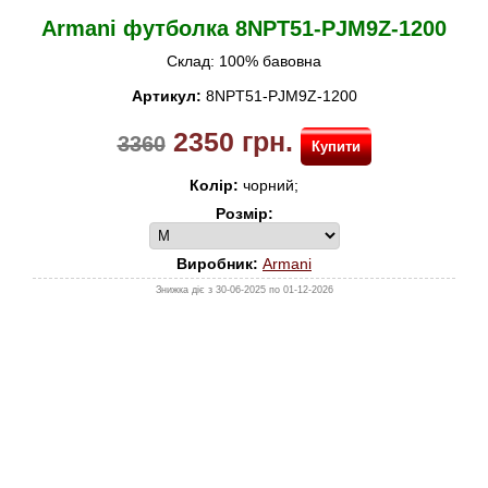
30%
Armani футболка 8NPT51-PJM9Z-1200
BIKKEMBERGS
Склад: 100% бавовна
LA MARTINA
Артикул:
8NPT51-PJM9Z-1200
NAVIGARE
2350
грн.
3360
Купити
ПОДАРУНКОВІ СЕРТИФІКАТИ
Колір:
чорний;
Розмір:
Виробник:
Armani
Знижка діє з 30-06-2025 по 01-12-2026