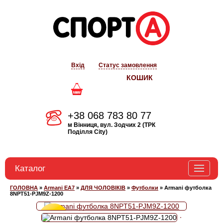
Вхід
Статус замовлення
КОШИК
+38 068 783 80 77
м Вінниця, вул. Зодчих 2 (ТРК
Поділля City)
Каталог
ГОЛОВНА
»
Armani EA7
»
ДЛЯ ЧОЛОВІКІВ
»
Футболки
»
Armani футболка
BOGNER
8NPT51-PJM9Z-1200
ARMANI EA7
Знижка